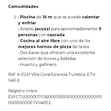
Comodidades
•
Piscina
de
16 m
que se puede
calentar
y enfriar
• Amplio
jacuzzi
para aproximadamente
9
personas
con
cascada
•
Cocina al aire libre
con uno de los
mejores hornos de pizza
de la isla
• Dos bares que ofrecen una excelente
selección de licores y bebidas
• Huerto y gallinero
Ref: A-0241 Villa Coral/Licencia Turistica: ETV-
1461-E
Registro Unico:
ESFCTU000007036000355515000000000000
00000000ETV1461E2