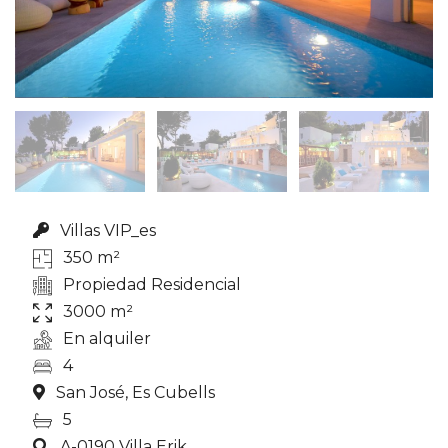
Villas VIP_es
350 m²
Propiedad Residencial
3000 m²
En alquiler
4
San José, Es Cubells
5
A-0190 Villa Erik