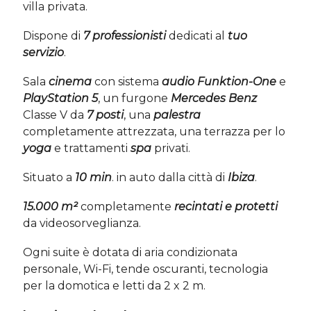
villa privata.
Dispone di
7 professionisti
dedicati al
tuo
servizio
.
Sala
cinema
con sistema
audio Funktion-One
e
PlayStation 5
, un furgone
Mercedes Benz
Classe V da
7 posti
, una
palestra
completamente attrezzata, una terrazza per lo
yoga
e trattamenti
spa
privati.
Situato a
10 min
. in auto dalla città di
Ibiza
.
15.000 m²
completamente
recintati e protetti
da videosorveglianza.
Ogni suite è dotata di aria condizionata
personale, Wi-Fi, tende oscuranti, tecnologia
per la domotica e letti da 2 x 2 m.