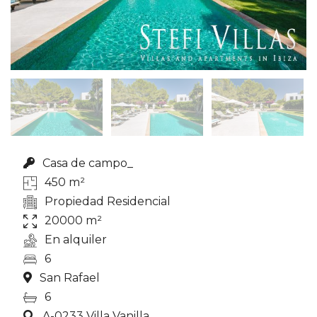
Casa de campo_
450 m²
Propiedad Residencial
20000 m²
En alquiler
6
San Rafael
6
A-0233 Villa Vanilla