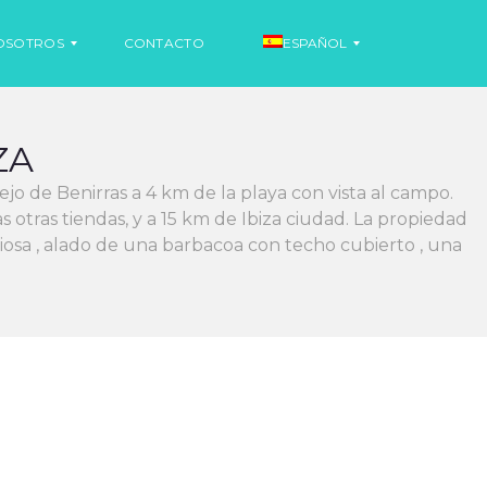
OSOTROS
CONTACTO
ESPAÑOL
ZA
I
jo de Benirras a 4 km de la playa con vista al campo.
N
G
tras tiendas, y a 15 km de Ibiza ciudad. La propiedad
L
osa , alado de una barbacoa con techo cubierto , una
É
S
F
R
A
N
C
É
S