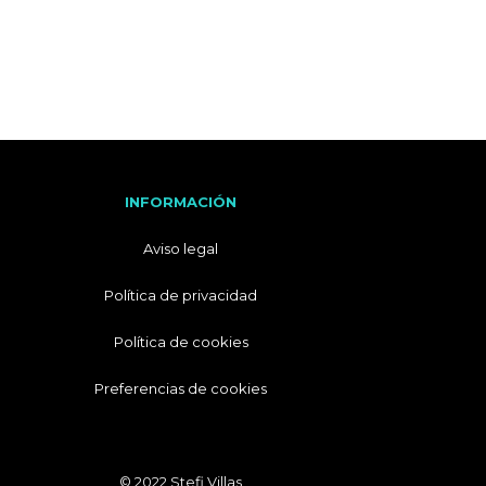
I
T
A
L
I
A
N
O
INFORMACIÓN
Aviso legal
Política de privacidad
Política de cookies
Preferencias de cookies
© 2022 Stefi Villas