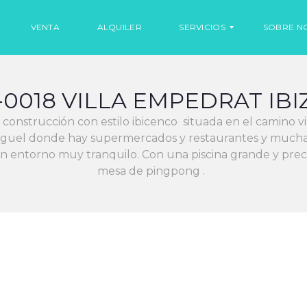
VENTA
ALQUILER
SERVICIOS
SOBRE N
-0018 VILLA EMPEDRAT IBI
C
N
O
O
construcción con estilo ibicenco situada en el camino vie
C
T
H
I
iguel donde hay supermercados y restaurantes y muchas o
E
C
n entorno muy tranquilo. Con una piscina grande y preci
S
I
E
A
mesa de pingpong .
N
S
A
L
Q
U
I
L
E
R