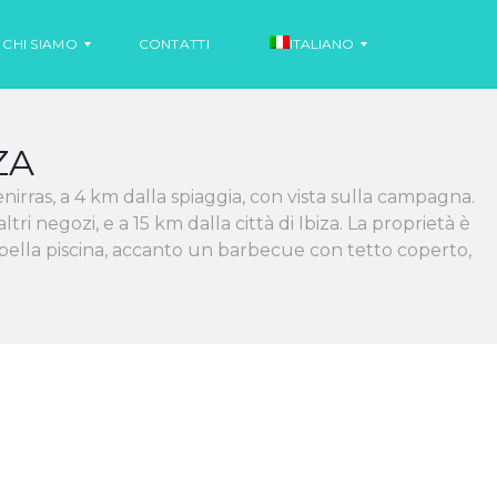
CHI SIAMO
CONTATTI
ITALIANO
ZA
N
O
S
nirras, a 4 km dalla spiaggia, con vista sulla campagna.
T
P
I
A
ri negozi, e a 15 km dalla città di Ibiza. La proprietà è
Z
G
bella piscina, accanto un barbecue con tetto coperto,
I
N
A
O
L
O
N
O
T
I
I
Z
N
I
G
A
L
E
S
E