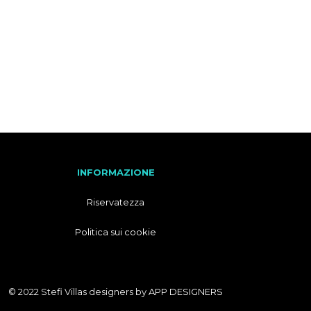
F
R
A
N
C
E
S
E
INFORMAZIONE
Riservatezza
Politica sui cookie
© 2022 Stefi Villas designers by
APP DESIGNERS