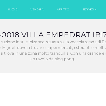
INIZIO
VENDITA
AFFITTO
SERVIZI
-0018 VILLA EMPEDRAT IBI
N
O
ione in stile ibizenco, situata sulla vecchia strada di Be
L
E
 Miguel, dove si trovano supermercati, ristoranti e molti alt
G
 trova in una zona molto tranquilla. Con una grande e 
G
I
un tavolo da ping pong.
O
A
U
T
O