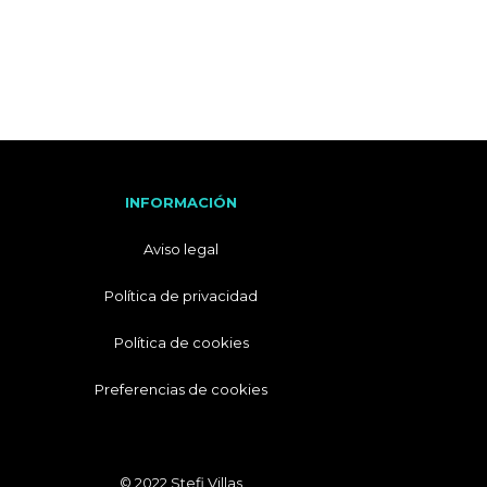
I
T
A
L
I
A
N
O
INFORMACIÓN
Aviso legal
Política de privacidad
Política de cookies
Preferencias de cookies
© 2022 Stefi Villas