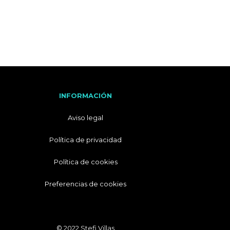
I
T
A
L
I
A
N
O
INFORMACIÓN
Aviso legal
Política de privacidad
Política de cookies
Preferencias de cookies
© 2022 Stefi Villas