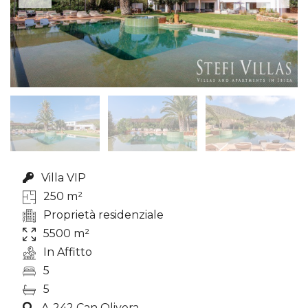
Villa VIP
250 m²
Proprietà residenziale
5500 m²
In Affitto
5
5
A-242 Can Olivera