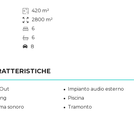
420 m²
2800 m²
6
6
8
RATTERISTICHE
 Out
Impianto audio esterno
ing
Piscina
ema sonoro
Tramonto