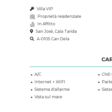
Villa VIP
Proprietà residenziale
In Affitto
San José, Cala Tarida
A-0105 Can Dela
CA
A/C
Chill
Internet + WIFI
Park
Sistema d'allarme
Sist
Vista sul mare