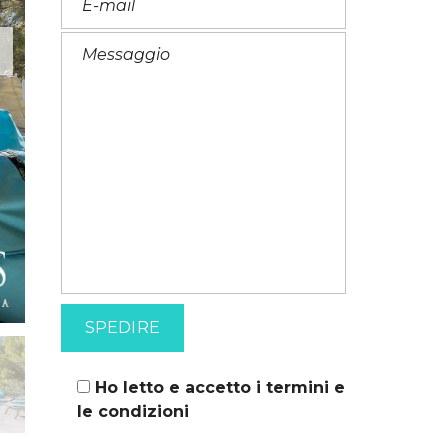
F
R
A
N
C
E
S
E
Ho letto e accetto i
termini e
le condizioni