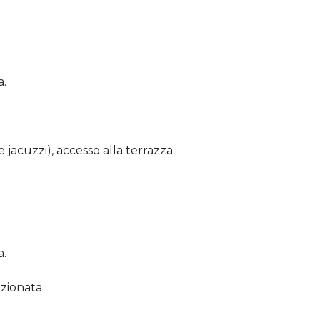
a.
acuzzi), accesso alla terrazza.
a.
izionata