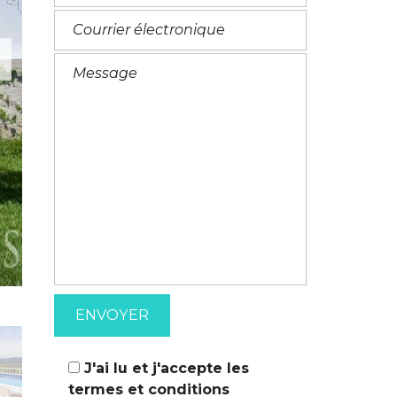
M
A
T
I
I
T
O
A
N
L
S
I
E
N
J'ai lu et j'accepte les
termes et conditions