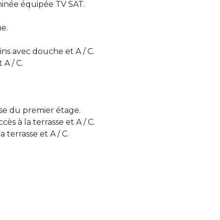
minée équipée TV SAT.
ne.
ins avec douche et A / C.
A / C.
sse du premier étage.
ès à la terrasse et A / C.
 terrasse et A / C.