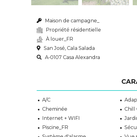
Maison de campagne_
Propriété résidentielle
À louer_FR
San José, Cala Salada
A-0107 Casa Alexandra
CAR
A/C
Adap
Cheminée
Chill
Internet + WIFI
Jardi
Piscine_FR
Sécu
Système d'alarme
Vue 