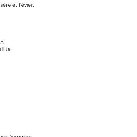
ère et l’évier.
es.
lite.