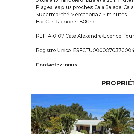
Situé à 15 minutes d’Ibiza et à 25 minutes
Plages les plus proches: Cala Salada, Cala
Supermarché Mercadona à 5 minutes.
Bar Can Ramonet 800m.
REF: A-0107 Casa Alexandra/Licence Tou
Registro Unico: ESFCTU00000703700
Contactez-nous
PROPRIÉ