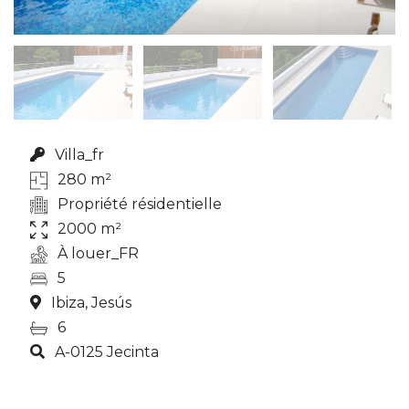
Villa_fr
280 m²
Propriété résidentielle
2000 m²
À louer_FR
5
Ibiza, Jesús
6
A-0125 Jecinta