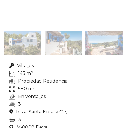
Villa_es
145 m²
Propiedad Residencial
580 m²
En venta_es
3
Ibiza, Santa Eulalia City
3
V-0008 Deva