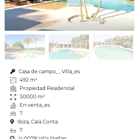
Casa de campo_ , Villa_es
492 m²
Propiedad Residencial
30000 m²
En venta_es
7
Ibiza, Cala Conta
7
V-0078 Villa Stefan