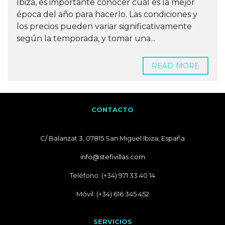
Ibiza, es importante conocer cuál es la mejor
época del año para hacerlo. Las condiciones y
los precios pueden variar significativamente
según la temporada, y tomar una...
READ MORE
CONTACTO
C/ Balanzat 3, 07815 San Miguel Ibiza, España
info@stefivillas.com
Teléfono: (+34) 971 33 40 14
Móvil: (+34) 616 345 452
SERVICIOS