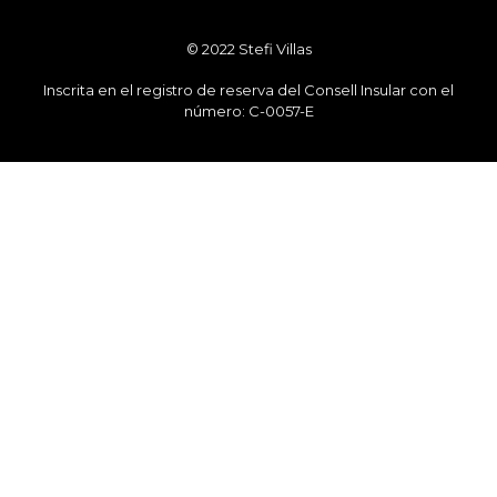
© 2022 Stefi Villas
Inscrita en el registro de reserva del Consell Insular con el
número: C-0057-E