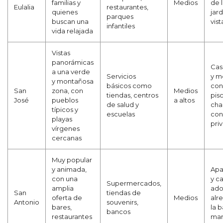
familias y
Medios
de 
Eulalia
restaurantes,
quienes
jard
parques
buscan una
vist
infantiles
vida relajada
Vistas
panorámicas
Cas
a una verde
Servicios
y m
y montañosa
básicos como
con 
San
zona, con
Medios
tiendas, centros
pisc
José
pueblos
a altos
de salud y
chal
típicos y
escuelas
con
playas
pri
vírgenes
cercanas
Muy popular
y animada,
Apa
con una
y c
Supermercados,
amplia
ado
San
tiendas de
oferta de
Medios
alr
Antonio
souvenirs,
bares,
la b
bancos
restaurantes
mar