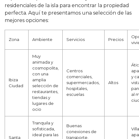
residenciales de la isla para encontrar la propiedad
perfecta. Aquí te presentamos una selección de las
mejores opciones:
Opc
Zona
Ambiente
Servicios
Precios
viv
Muy
animada y
Átic
cosmopolita,
Centros
apa
con una
comerciales,
y c
Ibiza
amplia
supermercados,
Altos
vist
Ciudad
selección de
hospitales,
pan
restaurantes,
escuelas
al m
tiendas y
ciu
lugares de
ocio
Tranquila y
Buenas
sofisticada,
Vill
conexiones de
ideal para las
apa
Santa
transporte,