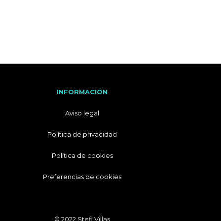
I
T
A
L
I
A
N
O
INFORMACIÓN
Aviso legal
Política de privacidad
Política de cookies
Preferencias de cookies
© 2022 Stefi Villas