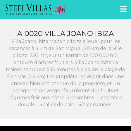
A-0020 VILLA JOANO IBIZA
Villa Joano Ibiza Maison d'Ibiza à louer pour les
vacances à 4 km de San Miguel, 20 km de la ville
d'Ibiza. 250 m2, sur un terrain de 100 000 m2,
entouré d'arbres fruitiers. Villa Joano Ibiza La
maison se trouve à 15 minutes à pied de la plage de
Benirrás (2,5 km) Les propriétaires vivent dans une
annexe bien entretenue de la propriété, et un
potager et un verger fournissent des fruits et
légumes frais aux hôtes. 3 chambres - 1 chambre
double - 3 salles de bain - 6/7 personnes