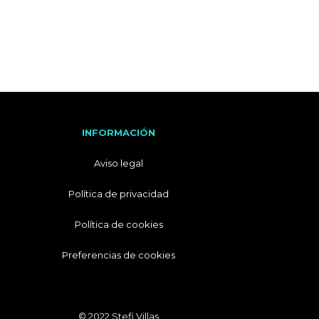
I
T
A
L
I
A
N
O
INFORMACIÓN
Aviso legal
Política de privacidad
Política de cookies
Preferencias de cookies
© 2022 Stefi Villas