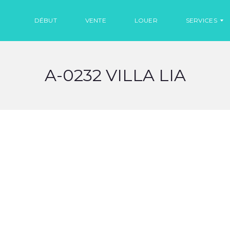
DÉBUT
VENTE
LOUER
SERVICES
A-0232 VILLA LIA
L
O
C
A
T
I
O
N
D
E
V
O
I
T
U
R
E