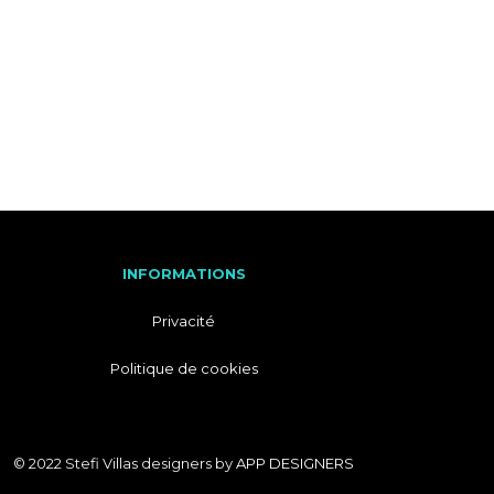
M
A
T
I
I
T
O
A
N
L
S
I
E
N
INFORMATIONS
Privacité
Politique de cookies
© 2022 Stefi Villas designers by
APP DESIGNERS