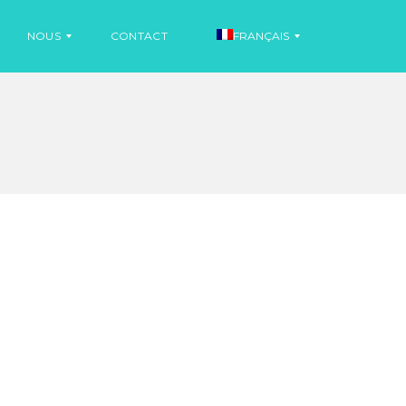
NOUS
CONTACT
FRANÇAIS
I
N
E
F
S
O
P
R
A
M
G
A
N
T
O
I
L
O
N
S
A
N
I
G
N
L
F
A
O
I
R
S