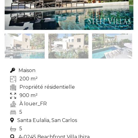
Maison
200 m²
Propriété résidentielle
900 m²
À louer_FR
5
Santa Eulalia, San Carlos
5
A-0245 Beachfront Villa Ibiza