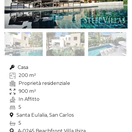
Casa
200 m²
Proprietà residenziale
900 m²
In Affitto
5
Santa Eulalia, San Carlos
5
A-0245 Beachfront Villa Ibiza