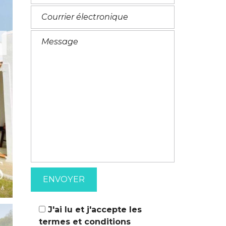
M
A
T
I
I
T
O
A
N
L
S
I
E
N
J'ai lu et j'accepte les
termes et conditions