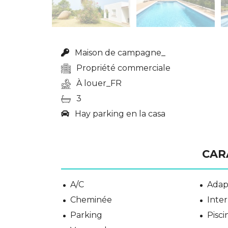
Maison de campagne_
Propriété commerciale
À louer_FR
3
Hay parking en la casa
CAR
A/C
Adap
Cheminée
Inter
Parking
Pisc