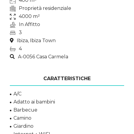
400 m²
Proprietà residenziale
4000 m²
In Affitto
3
Ibiza, Ibiza Town
4
A-0056 Casa Carmela
CARATTERISTICHE
A/C
Adatto ai bambini
Barbecue
Camino
Giardino