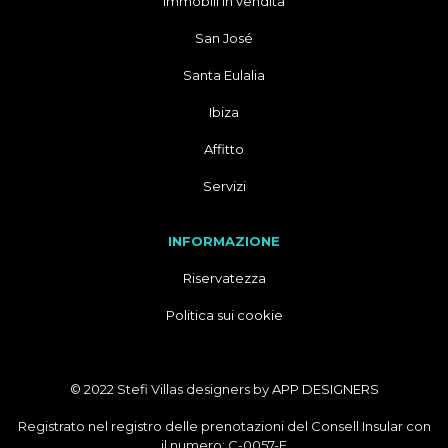
Immobili in vendita
San José
Santa Eulalia
Ibiza
Affitto
Servizi
INFORMAZIONE
Riservatezza
Politica sui cookie
© 2022 Stefi Villas designers by
APP DESIGNERS
Registrato nel registro delle prenotazioni del Consell Insular con
il numero: C-0057-E