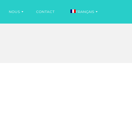
NOUS
CONTACT
FRANÇAIS
I
N
E
F
S
O
P
R
A
M
G
A
N
T
O
I
L
O
N
S
A
N
I
G
N
L
F
A
O
I
R
S