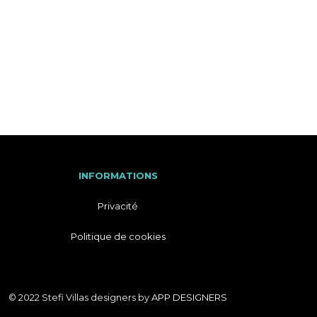
M
A
T
I
I
T
O
A
N
L
S
I
E
N
INFORMATIONS
Privacité
Politique de cookies
© 2022 Stefi Villas designers by
APP DESIGNERS