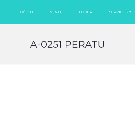
DÉBUT
VENTE
LOUER
SERVICES
A-0251 PERATU
L
O
C
A
T
I
O
N
D
E
V
O
I
T
U
R
E