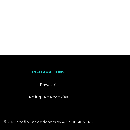
M
A
T
I
I
T
O
A
N
L
S
I
E
N
INFORMATIONS
Privacité
Politique de cookies
© 2022 Stefi Villas designers by
APP DESIGNERS