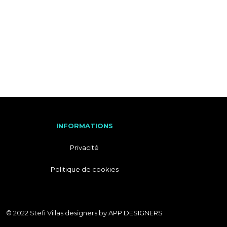
M
A
T
I
I
T
O
A
N
L
S
I
E
N
INFORMATIONS
Privacité
Politique de cookies
© 2022 Stefi Villas designers by
APP DESIGNERS