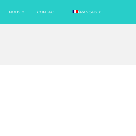
NOUS
CONTACT
FRANÇAIS
I
N
E
F
S
O
P
R
A
M
G
A
N
T
O
I
L
O
N
S
A
N
I
G
N
L
F
A
O
I
R
S