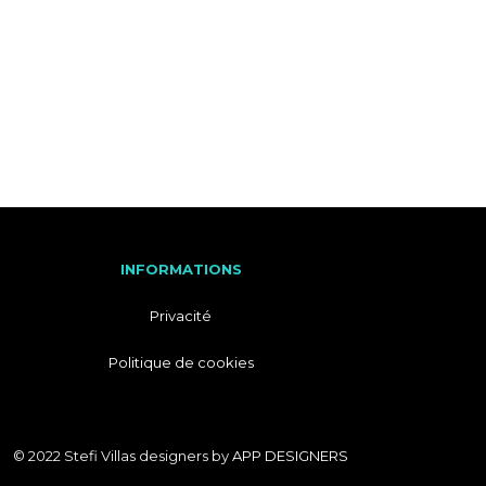
M
A
T
I
I
T
O
A
N
L
S
I
E
N
INFORMATIONS
Privacité
Politique de cookies
© 2022 Stefi Villas designers by
APP DESIGNERS