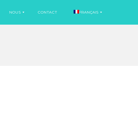
NOUS
CONTACT
FRANÇAIS
I
N
E
F
S
O
P
R
A
M
G
A
N
T
O
I
L
O
N
S
A
N
I
G
N
L
F
A
O
I
R
S