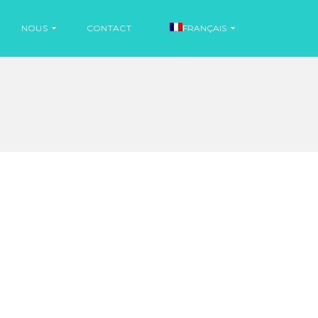
NOUS
CONTACT
FRANÇAIS
I
N
E
F
S
O
P
R
A
M
G
A
N
T
O
I
L
O
N
S
A
N
I
G
N
L
F
A
O
I
R
S