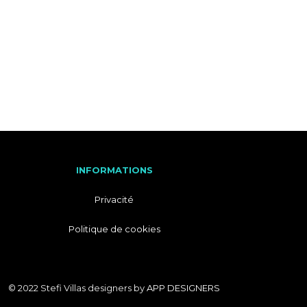
M
A
T
I
I
T
O
A
N
L
S
I
E
N
INFORMATIONS
Privacité
Politique de cookies
© 2022 Stefi Villas designers by
APP DESIGNERS