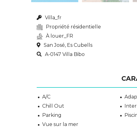
Villa_fr
Propriété résidentielle
À louer_FR
San José, Es Cubells
A-0147 Villa Bibo
CAR
A/C
Adap
Chill Out
Inter
Parking
Pisc
Vue sur la mer