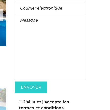
M
A
T
I
I
T
O
A
N
L
S
I
E
N
J'ai lu et j'accepte les
termes et conditions