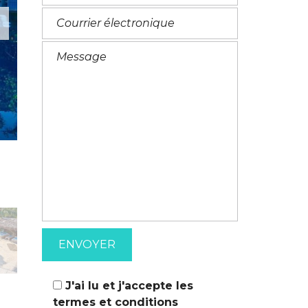
M
A
T
I
I
T
O
A
N
L
S
I
E
N
J'ai lu et j'accepte les
termes et conditions