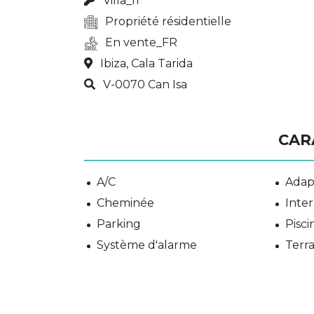
Villa_fr
Propriété résidentielle
En vente_FR
Ibiza, Cala Tarida
V-0070 Can Isa
CAR
A/C
Adap
Cheminée
Inter
Parking
Pisc
Système d'alarme
Terra