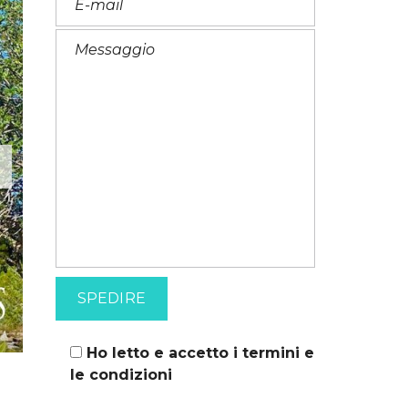
F
R
A
N
C
E
S
E
Ho letto e accetto i
termini e
le condizioni