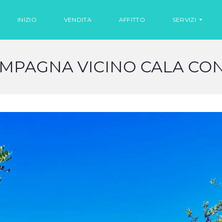
INIZIO
VENDITA
AFFITTO
SERVIZI
MPAGNA VICINO CALA CON
N
O
L
E
G
G
I
O
A
U
T
O