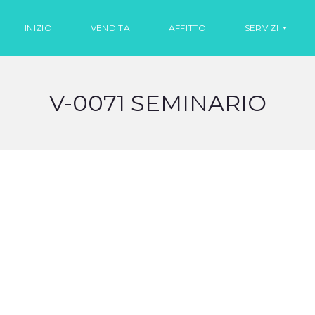
INIZIO
VENDITA
AFFITTO
SERVIZI
V-0071 SEMINARIO
N
O
L
E
G
G
I
O
A
U
T
O