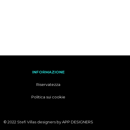
F
R
A
N
C
E
S
E
INFORMAZIONE
Riservatezza
Politica sui cookie
© 2022 Stefi Villas designers by
APP DESIGNERS