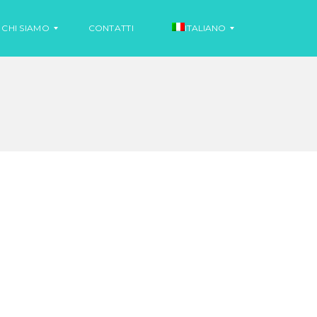
CHI SIAMO
CONTATTI
ITALIANO
N
O
S
T
P
I
A
Z
G
I
N
A
O
L
O
N
O
T
I
I
Z
N
I
G
A
L
E
S
E