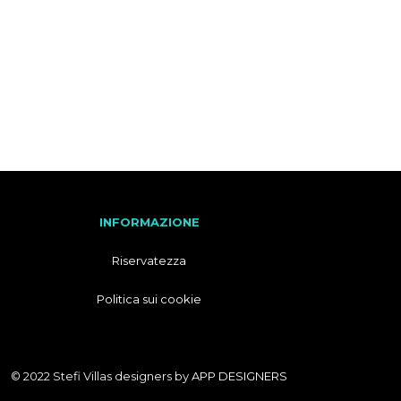
F
R
A
N
C
E
S
E
INFORMAZIONE
Riservatezza
Politica sui cookie
© 2022 Stefi Villas designers by
APP DESIGNERS