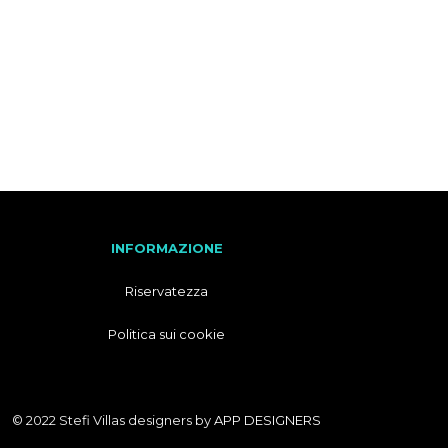
F
R
A
N
C
E
S
E
INFORMAZIONE
Riservatezza
Politica sui cookie
© 2022 Stefi Villas designers by
APP DESIGNERS