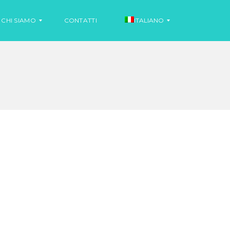
CHI SIAMO
CONTATTI
ITALIANO
N
O
S
T
P
I
A
Z
G
I
N
A
O
L
O
N
O
T
I
I
Z
N
I
G
A
L
E
S
E