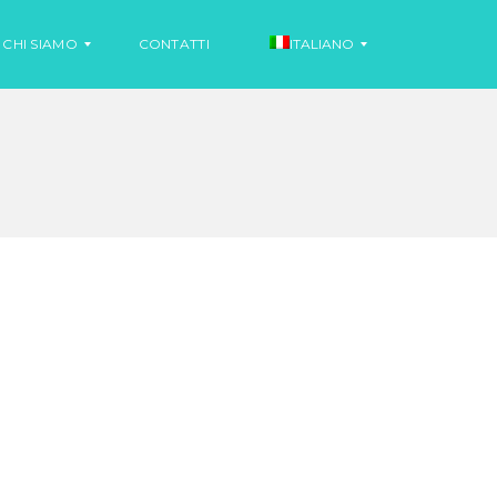
CHI SIAMO
CONTATTI
ITALIANO
N
O
S
T
P
I
A
Z
G
I
N
A
O
L
O
N
O
T
I
I
Z
N
I
G
A
L
E
S
E