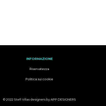
F
R
A
N
C
E
S
E
INFORMAZIONE
Riservatezza
Politica sui cookie
© 2022 Stefi Villas designers by
APP DESIGNERS