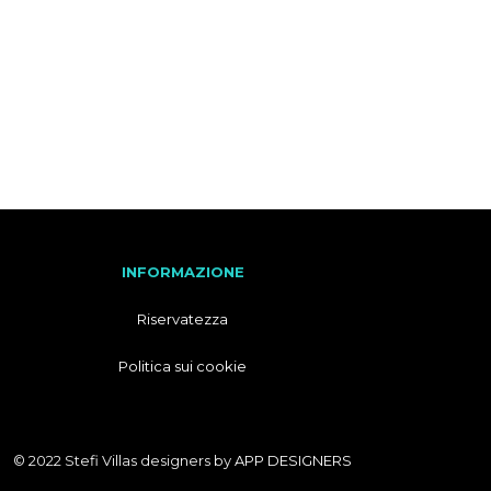
F
R
A
N
C
E
S
E
INFORMAZIONE
Riservatezza
Politica sui cookie
© 2022 Stefi Villas designers by
APP DESIGNERS