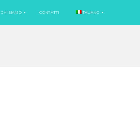
CHI SIAMO
CONTATTI
ITALIANO
N
O
S
T
P
I
A
Z
G
I
N
A
O
L
O
N
O
T
I
I
Z
N
I
G
A
L
E
S
E