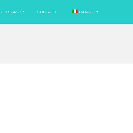
CHI SIAMO
CONTATTI
ITALIANO
N
O
S
T
P
I
A
Z
G
I
N
A
O
L
O
N
O
T
I
I
Z
N
I
G
A
L
E
S
E