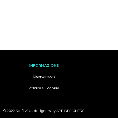
F
R
A
N
C
E
S
E
INFORMAZIONE
Riservatezza
Politica sui cookie
© 2022 Stefi Villas designers by
APP DESIGNERS