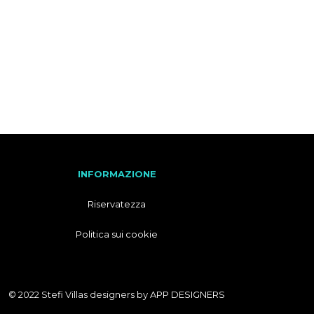
F
R
A
N
C
E
S
E
INFORMAZIONE
Riservatezza
Politica sui cookie
© 2022 Stefi Villas designers by
APP DESIGNERS