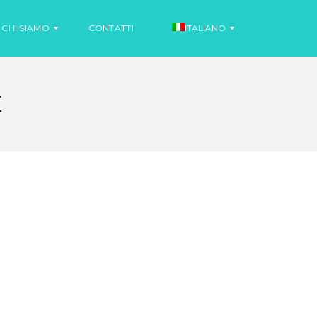
CHI SIAMO
CONTATTI
ITALIANO
E
N
O
S
T
P
I
A
Z
G
I
N
A
O
L
O
N
O
T
I
I
Z
N
I
G
A
L
E
S
E