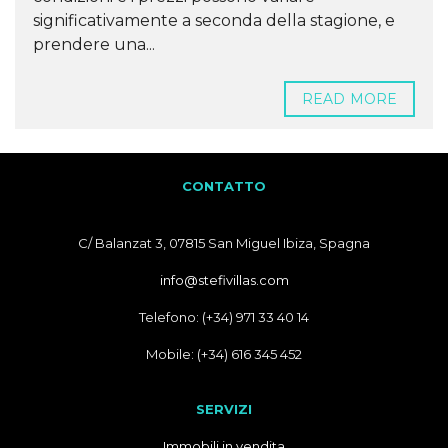
significativamente a seconda della stagione, e
prendere una...
READ MORE
CONTATTO
C/ Balanzat 3, 07815 San Miguel Ibiza, Spagna
info@stefivillas.com
Telefono: (+34) 971 33 40 14
Mobile: (+34) 616 345 452
SERVIZI
Immobili in vendita